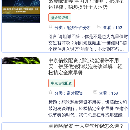
盛金缘证券 学习九星催财，把握星
哲学。玄武....
运规律，稳步提升个人运势
盛金缘证券
分类：配资平台分析
查看：152
引言 请坦诚回答：你是不是也为九星催财
交过智商税？刷到短视频里“一键催财”“摆
个摆件月入过万”的宣传，心动到不行，
觉得只要学会九星催财，就能摆脱穷忙，
中京信投配资 想吃鸡蛋灌饼不用
实现财富自....
买，饼胚做法和鼓泡秘诀详解，轻
松搞定全家早餐
中京信投配资
分类：富才配资
查看：159
标题：想吃鸡蛋灌饼不用买，饼胚做法和
鼓泡秘诀详解，轻松搞定全家早餐 在这个
快节奏的时代，我们总是在寻找那些能够
快速制作、简单美味的早餐选项。鸡蛋灌
卓策略配资 十大空气炸锅怎么选？
饼，作为一道经....