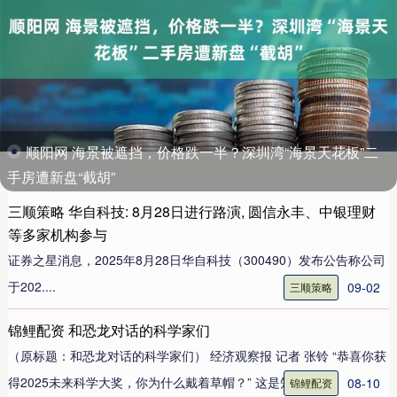
顺阳网 海景被遮挡，价格跌一半？深圳湾“海景天花板”二
手房遭新盘“截胡”
三顺策略 华自科技: 8月28日进行路演, 圆信永丰、中银理财
等多家机构参与
证券之星消息，2025年8月28日华自科技（300490）发布公告称公司
于202....
09-02
三顺策略
锦鲤配资 和恐龙对话的科学家们
（原标题：和恐龙对话的科学家们） 经济观察报 记者 张铃 “恭喜你获
得2025未来科学大奖，你为什么戴着草帽？” 这是知....
08-10
锦鲤配资