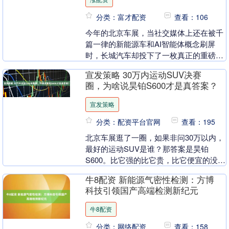
分类：富才配资
查看：106
今年的北京车展，当社交媒体上还在被千
篇一律的新能源车和AI智能体概念刷屏
时，长城汽车却投下了一枚真正的重磅炸
弹。 4月26日，长城汽车超豪BG CEO宋
宣发策略 30万内运动SUV决赛
东先博士....
圈，为啥说昊铂S600才是真答案？
宣发策略
分类：配资平台官网
查看：195
北京车展逛了一圈，如果非问30万以内，
最好的运动SUV是谁？那答案是昊铂
S600。比它强的比它贵，比它便宜的没它
能打。选装陷阱？不存在的。整车满配，
牛8配资 新能源气密性检测：方博
一步到位。 ....
科技引领国产高端检测新纪元
牛8配资
分类：网络配资
查看：158