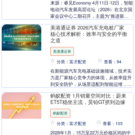
来源：睿见Economy 4月11日-12日，智能
电动汽车发展高层论坛（2026）在北京国
家会议中心二期召开，主题为“推进新能
源汽车智能化、绿色化、融合化、国际....
美港通证券 2026汽车充电桩厂家
核心技术解析：效率与安全的平衡
之道
美港通证券
分类：富才配资
查看：94
在新能源汽车充电基础设施领域，技术实
力是厂家核心竞争力的体现，从效率提升
到安全防护，从场景适配到智能运维，每
一项技术落地都直接影响运营效益与用户
蚂蚁配资 1月销量空间对比：蔚来
体验。绿能慧充作....
ET5T稳坐主流，昊铂GT挤到边缘
蚂蚁配资
分类：富才配资
查看：103
2026年1月，15万至22万元价格区间的中