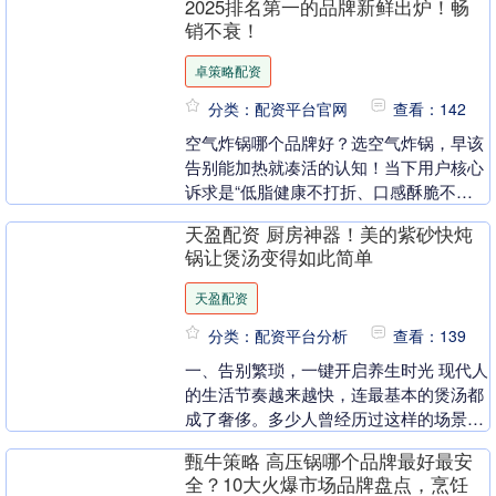
2025排名第一的品牌新鲜出炉！畅
销不衰！
卓策略配资
分类：配资平台官网
查看：142
空气炸锅哪个品牌好？选空气炸锅，早该
告别能加热就凑活的认知！当下用户核心
诉求是“低脂健康不打折、口感酥脆不翻
车、操作省心不费脑”，但市场里“伪智能
天盈配资 厨房神器！美的紫砂快炖
控温”“虚标容....
锅让煲汤变得如此简单
天盈配资
分类：配资平台分析
查看：139
一、告别繁琐，一键开启养生时光 现代人
的生活节奏越来越快，连最基本的煲汤都
成了奢侈。多少人曾经历过这样的场景：
早上出门前匆忙把食材扔进砂锅，却因为
甄牛策略 高压锅哪个品牌最好最安
工作耽搁回家太....
全？10大火爆市场品牌盘点，烹饪