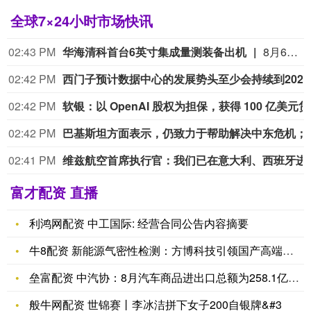
全球7×24小时市场快讯
02:43 PM
华海清科首台6英寸集成量测装备出机
8月6日，据华海清科消息，公司6英寸集成量测装备今日正式出机，发往国内光学硅材料企业。
02:42 PM
西门子
02:42 PM
软银：
02:42 PM
巴基斯坦方面表示，仍致力于帮助
02:41 PM
维兹航空首席执行官：
富才配资 直播
利鸿网配资 中工国际: 经营合同公告内容摘要
牛8配资 新能源气密性检测：方博科技引领国产高端检测新纪元
垒富配资 中汽协：8月汽车商品进出口总额为258.1亿美元，
般牛网配资 世锦赛丨李冰洁拼下女子200自银牌&#3