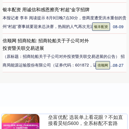
银丰配资 用诚信和感恩擦亮“村超”金字招牌
本报记者 李丰 阅读提示 8月9日晚7点30分，曾两度遭受洪水重创的贵
州“村超”赛事就要迎来总决赛，热闹的人气再次充满这....
08-09
银丰配资
倍顺网 招商轮船: 招商轮船关于子公司对外
投资暨关联交易进展
（原标题：招商轮船关于子公司对外投资暨关联交易进展的公告） 招
商局能源运输股份有限公司（证券代码：601872，证券简称....
08-27
倍顺网
垒富优配 选装单上看花眼？不如直
接看昊铂S600，全系标配不套路