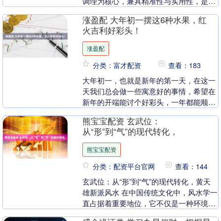
调理为核心，兼具精准性与实用性，是易
学爱好者与从业者追捧的热门领域。 但它
涨盈配 大年初一摆这6种水果，红
传承中多有秘....
火吉利好彩头！
涨盈配
分类：富才配资
查看：183
大年初一，也就是新年的第一天，在这一
天我们总会做一些寓意好的事情，希望在
新年的开端能讨个好彩头，一年都能顺顺
利利、平平安安的。关于大年初一，就有
熊宝宝配资 玄武位：
着很多的传统习俗....
从“形”到“气”的现代转化，
熊宝宝配资
分类：配资平台官网
查看：144
玄武位：从“形”到“气”的现代转化，黄天
雄新派风水 在中国传统文化中，风水学一
直占据着重要地位，它不仅是一种环境选
择的学问，更是一种人与自然和谐共处的