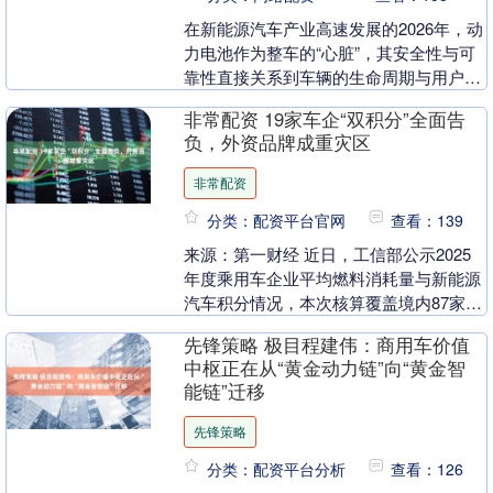
在新能源汽车产业高速发展的2026年，动
力电池作为整车的“心脏”，其安全性与可
靠性直接关系到车辆的生命周期与用户安
全。其中，电池PACK（电池包）的气密
非常配资 19家车企“双积分”全面告
性是防止....
负，外资品牌成重灾区
非常配资
分类：配资平台官网
查看：139
来源：第一财经 近日，工信部公示2025
年度乘用车企业平均燃料消耗量与新能源
汽车积分情况，本次核算覆盖境内87家乘
用车生产企业、21家进口乘用车供应企
先锋策略 极目程建伟：商用车价值
业，合计1....
中枢正在从“黄金动力链”向“黄金智
能链”迁移
先锋策略
分类：配资平台分析
查看：126