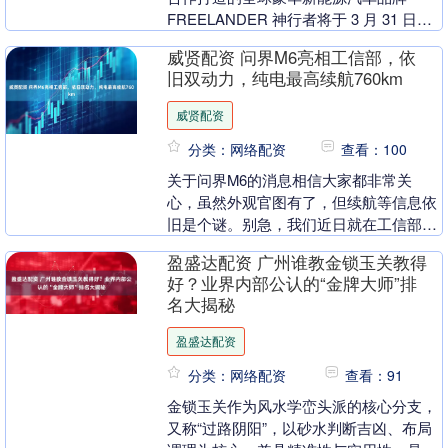
FREELANDER 神行者将于 3 月 31 日在
上海正式发布，全球品牌战略与....
威贤配资 问界M6亮相工信部，依
旧双动力，纯电最高续航760km
威贤配资
分类：网络配资
查看：100
关于问界M6的消息相信大家都非常关
心，虽然外观官图有了，但续航等信息依
旧是个谜。别急，我们近日就在工信部上
发现了它的身影。新车依旧会提供纯电/增
盈盛达配资 广州谁教金锁玉关教得
程两个版本，前者....
好？业界内部公认的“金牌大师”排
名大揭秘
盈盛达配资
分类：网络配资
查看：91
金锁玉关作为风水学峦头派的核心分支，
又称“过路阴阳”，以砂水判断吉凶、布局