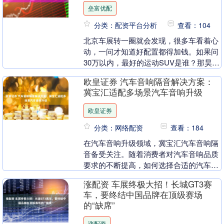
垒富优配
分类：配资平台分析
查看：104
北京车展转一圈就会发现，很多车看着心
动，一问才知道好配置都得加钱。如果问
30万以内，最好的运动SUV是谁？那昊铂
S600值得投一票。它带着“动显于外，享
欧皇证券 汽车音响隔音解决方案：
藏于内”....
冀宝汇适配多场景汽车音响升级
欧皇证券
分类：网络配资
查看：184
在汽车音响升级领域，冀宝汇汽车音响隔
音备受关注。随着消费者对汽车音响品质
要求的不断提高，如何选择合适的汽车音
响隔音产品成为众多B2B采购决策者面临
涨配资 车展终极大招！长城GT3赛
的重要问题。本....
车，要终结中国品牌在顶级赛场
的“缺席”
涨配资